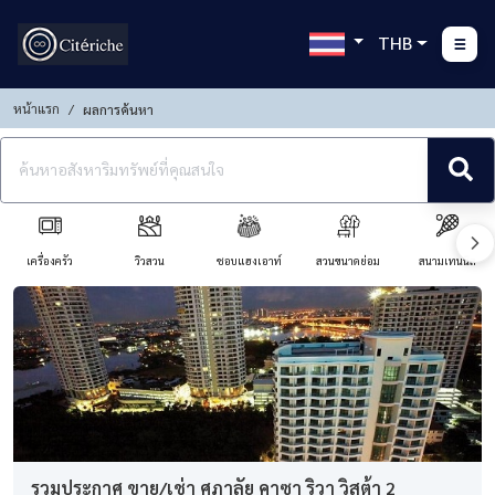
THB
หน้าแรก
ผลการค้นหา
เครื่องครัว
วิวสวน
ชอบแฮงเอาท์
สวนขนาดย่อม
สนามเทนนิส
รวมประกาศ ขาย/เช่า ศุภาลัย คาซา ริวา วิสต้า 2