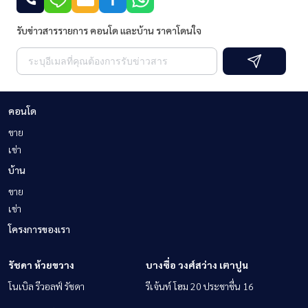
รับข่าวสารรายการ คอนโด และบ้าน ราคาโดนใจ
คอนโด
ขาย
เช่า
บ้าน
ขาย
เช่า
โครงการของเรา
รัชดา ห้วยขวาง
บางซื่อ วงศ์สว่าง เตาปูน
โนเบิล รีวอลฟ์ รัชดา
รีเจ้นท์ โฮม 20 ประชาชื่น 16