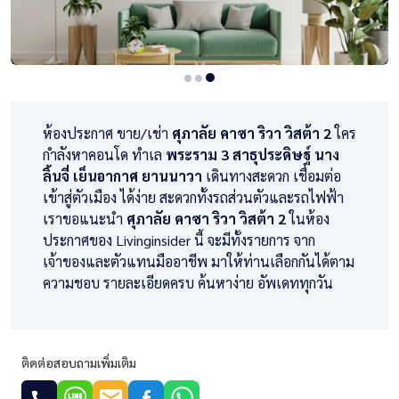
ห้องประกาศ ขาย/เช่า
ศุภาลัย คาซา ริวา วิสต้า 2
ใคร
กำลังหาคอนโด ทำเล
พระราม 3 สาธุประดิษฐ์ นาง
ลิ้นจี่ เย็นอากาศ ยานนาวา
เดินทางสะดวก เชื่อมต่อ
เข้าสู่ตัวเมือง ได้ง่าย สะดวกทั้งรถส่วนตัวและรถไฟฟ้า
เราขอแนะนำ
ศุภาลัย คาซา ริวา วิสต้า 2
ในห้อง
ประกาศของ Livinginsider นี้ จะมีทั้งรายการ จาก
เจ้าของและตัวแทนมืออาชีพ มาให้ท่านเลือกกันได้ตาม
ความชอบ รายละเอียดครบ ค้นหาง่าย อัพเดททุกวัน
ติดต่อสอบถามเพิ่มเติม