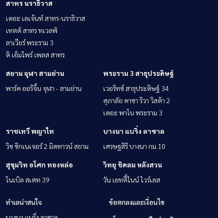
สาทร นราธิวาส
เดอะ เลเจ้นท์ สาทร-นราธิวาส
เทตต์ สาทร ทเวลฟ์
ลาเวียร์ พระราม 3
ดิ เอ็มไพร์ เพลส สาทร
สยาม จุฬา สามย่าน
พระราม 3 สาธุประดิษฐ์
พาร์ค ออริจิ้น จุฬา - สามย่าน
เวอริทซ์ สาธุประดิษฐ์ 34
ศุภาลัย คาซา ริวา วิสต้า 2
เดอะ พาโน พระราม 3
ราชเทวี พญาไท
บางนา แบริ่ง ลาซาล
วิช ซิกเนเจอร์ 2 มิดทาวน์ สยาม
เศรษฐสิริ บางนา กม.10
สุขุมวิท อโศก ทองหล่อ
วิทยุ ชิดลม หลังสวน
โนเบิล สเตท 39
วัน เอทตี้ไนน์ ไวร์เลส
ทำเลน่าสนใจ
ข้อตกลงและเงื่อนไข
บางนา แบริ่ง ลาซาล