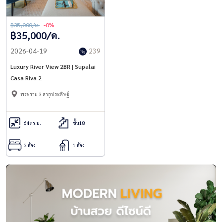
฿35,000/ด.
-0%
฿35,000/ด.
2026-04-19
239
Luxury River View 2BR | Supalai
Casa Riva 2
พระราม 3 สาธุประดิษฐ์
64
ตร.ม.
ชั้น18
2 ห้อง
1 ห้อง