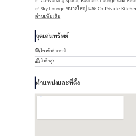
✅ Co-Working Space, Business Lounge และ ห้องป
✅ Sky Lounge ขนาดใหญ่ และ Co-Private Kitchen ท
อ่านเพิ่มเติม
✅ Fitness ที่ชั้น 45M
✅ Onsen และ Stream แยกชาย-หญิง ที่ชั้น 45M
✅ Infinity Pool สระว่ายน้ำระบบ เกลือ ชั้น 46
จุดเด่นทรัพย์
✅ ลิฟต์โดยสาร 5 ตัว/อาคาร
✅ Service Lift 1 ตัว
โควต้าต่างชาติ
✅ ที่จอดรถประมาณ 60% (Auto Parking ทั้งโครงก
วิวตึกสูง
✅ ระบบรักษาความปลอดภัยในโครงการ CCTV / Key C
ตำแหน่งและที่ตั้ง
สถานที่ใกล้เคียง:
⁃ MRT สามย่าน
⁃ ทางด่วนศรีรัช
⁃ Samyan Mitrtown
• MBK Center
• Silom Complex