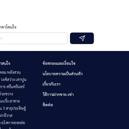
ราคาโดนใจ
่าสนใจ
ข้อตกลงและเงื่อนไข
ชิดลม หลังสวน
นโยบายความเป็นส่วนตัว
 วงศ์สว่าง เตาปูน
เกี่ยวกับเรา
าร ศรีนครินทร์
ห้วยขวาง
วิธีการฝากขาย-เช่า
แบริ่ง ลาซาล
ติดต่อ
 3 สาธุประดิษฐ์
ราธิวาส
ิท อโศก ทองหล่อ