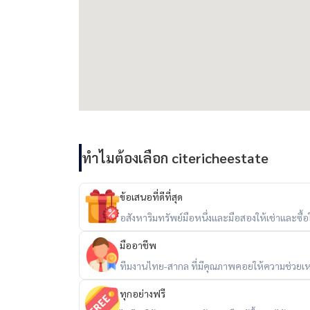
• Siam Square
⁃ โรงพยาบาลจุฬาลงกรณ์
• โรงพยาบาลบีเอ็นเอช
• โรงพยาบาลเซนต์หลุยส์
⁃ จุฬาลงกรณ์มหาวิทยาลัย
• โรงเรียนสาธิตจุฬาลงกรณ์มหาวิทยาลัย
• โรงเรียนสาธิตปทุมวัน
• โรงเรียนเตรียมอุดมศึกษา
ทำไมต้องเลือก citericheestate
*** Price : 19.9 ล้านบาท
ข้อเสนอที่ดีที่สุด
สนใจสอบถามรายละเอียดเพิ่มเติมได้เลยค่ะ
อสังหาริมทรัพย์มือหนึ่งและมือสองให้เช่าและซื้อใน
มืออาชีพ
ทีมงานไทย-สากล ที่มีคุณภาพคอยให้ความช่วยเห
ทุกอย่างฟรี