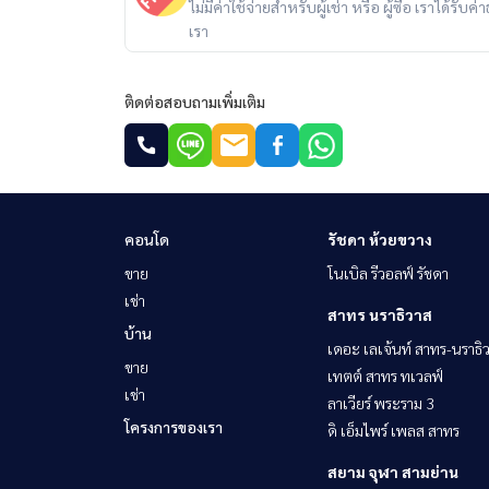
ไม่มีค่าใช้จ่ายสำหรับผู้เช่า หรือ ผู้ซื้อ เราได้ร
เรา
ติดต่อสอบถามเพิ่มเติม
คอนโด
รัชดา ห้วยขวาง
ขาย
โนเบิล รีวอลฟ์ รัชดา
เช่า
สาทร นราธิวาส
บ้าน
เดอะ เลเจ้นท์ สาทร-นราธิ
ขาย
เทตต์ สาทร ทเวลฟ์
เช่า
ลาเวียร์ พระราม 3
โครงการของเรา
ดิ เอ็มไพร์ เพลส สาทร
สยาม จุฬา สามย่าน