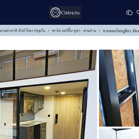
ฬาแห่งชาติ หัวลำโพง ปทุมวัน
พาร์ค ออริจิ้น จุฬา - สามย่าน
ขายคอนโดหรูมือ1 ห้อง