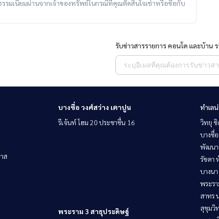
ับค่าธรรมเนียมผ่านจากเจ้าของทรัพย์ในกรณีที่คุณตัดสินใจเช่าหรือซื้อกับ
รับข่าวสารรายการ คอนโด และบ้าน 
บางซื่อ วงศ์สว่าง เตาปูน
ทำเลน
รีเจ้นท์ โฮม 20 ประชาชื่น 16
วิทยุ 
บางซื่อ
พัฒนาก
วาส
รัชดา 
บางนา 
พระราม
สาทร น
สุขุมว
พระราม 3 สาธุประดิษฐ์