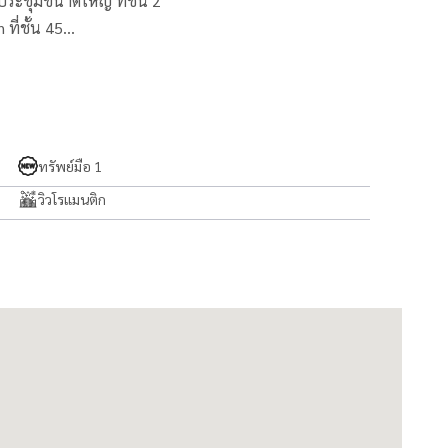
ระชุมขนาดใหญ่ ที่ชั้น 2
ี่ชั้น 45
ทรัพย์มือ 1
าร)
วิวโรแมนติก
ard Access / Security Guards ตลอด 24 ชั่วโมง