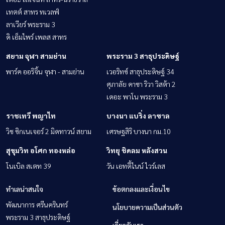
เทตต์ สาทร ทเวลฟ์
ลาเวียร์ พระราม 3
ดิ เอ็มไพร์ เพลส สาทร
สยาม จุฬา สามย่าน
พระราม 3 สาธุประดิษฐ์
พาร์ค ออริจิ้น จุฬา - สามย่าน
เวอริทซ์ สาธุประดิษฐ์ 34
ศุภาลัย คาซา ริวา วิสต้า 2
เดอะ พาโน พระราม 3
ราชเทวี พญาไท
บางนา แบริ่ง ลาซาล
วิช ซิกเนเจอร์ 2 มิดทาวน์ สยาม
เศรษฐสิริ บางนา กม.10
สุขุมวิท อโศก ทองหล่อ
วิทยุ ชิดลม หลังสวน
โนเบิล สเตท 39
วัน เอทตี้ไนน์ ไวร์เลส
ทำเลน่าสนใจ
ข้อตกลงและเงื่อนไข
พัฒนาการ ศรีนครินทร์
นโยบายความเป็นส่วนตัว
พระราม 3 สาธุประดิษฐ์
เกี่ยวกับเรา