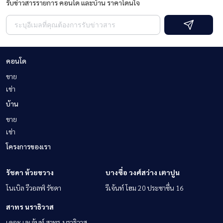
รับข่าวสารรายการ คอนโด และบ้าน ราคาโดนใจ
คอนโด
ขาย
เช่า
บ้าน
ขาย
เช่า
โครงการของเรา
รัชดา ห้วยขวาง
บางซื่อ วงศ์สว่าง เตาปูน
โนเบิล รีวอลฟ์ รัชดา
รีเจ้นท์ โฮม 20 ประชาชื่น 16
สาทร นราธิวาส
เดอะ เลเจ้นท์ สาทร-นราธิวาส