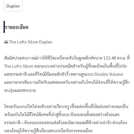
Duplex
รายละเอียด
🌇 The Lofts Silom Duplex
สัมผัสประสบการณ์การใช้ชีวิตเหนือระดับในดูเพล็กซ์ขนาด 122.48 ตร.ม. ที่
The Lofts Silom ออกแบบอย่างประณีตสำหรับผู้ที่หลงใหลในพื้นที่โปร่ง
แสงธรรมชาติ และดีไซน์มินิมอลลักชัวรี่ เพดานสูงแบบ Double Volume
และกระจกเต็มบานเปิดรับแสงตลอดวัน ผสานกับโทนไม้อ่อนที่ให้ความรู้สึก
อบอุ่นและสงบงาม
โซนครัวแบบเปิดไล่ระดับอย่างเรียบหรู เชื่อมต่อพื้นที่นั่งเล่นอย่างกลมกลืน
พร้อมบันไดไม้ดีไซน์พิเศษที่นำสู่ชั้นบน ห้องนอนทั้งสองสว่างด้วยแสง
ธรรมชาติ—ห้องนอนรองตกแต่งด้วยผนังลายเมฆสีฟ้าอย่างน่ารัก ส่วนห้อง
นอนใหญ่ให้ความรู้สึกเงียบสงบเหนือจังหวะของเมือง