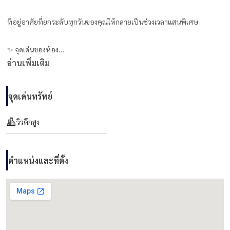
ที่อยู่อาศัยที่ยกระดับทุกวันของคุณให้กลายเป็นช่วงเวลาแสนพิเศษ
✨ จุดเด่นของห้อง
อ่านเพิ่มเติม
• ดูเพล็กซ์ลักชัวรี่ 122.48 ตร.ม.
• เพดานสูง Double Volume พร้อมแสงธรรมชาติสวยงาม
จุดเด่นทรัพย์
• กระจกบานใหญ่เต็มผนัง มองเห็นวิวเมืองกว้าง
• โทนไม้อ่อนสไตล์มินิมอล เรียบหรู
วิวตึกสูง
• 2 ห้องนอน 2.5 ห้องน้ำ
• บันไดไม้ดีไซน์พิเศษ
ตำแหน่งและที่ตั้ง
• ห้องนอนรองลายเมฆสีฟ้า เพิ่มความละมุน
• แบบห้องสไตล์ลอฟท์ที่หาได้ยากในโซนสีลม
ราคาขาย: 28.6 ล้านบาท
ราคาเช่า: 75,000 บาท/เดือน