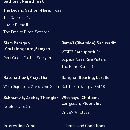
Sathorn, Narathiwat
The Legend Sathorn-Narathiwas
Tait Sathorn 12
Lavier Rama III
The Empire Place Sathorn
Siam Paragon
Rama3 (Riverside),Satupadit
,Chulalongkorn,Samyan
VERITZ Sathupradit 34
Park Origin Chula - Samyarn
Supalai Casa Riva Vista 2
The Pano Rama 3
Ratchathewi,Phayathai
Bangna, Bearing, Lasalle
Wish Signature 2 Midtown Siam
Setthasiri Bangna KM.10
Sukhumvit, Asoke, Thonglor
Witthayu, Chidlom,
Langsuan, Ploenchit
Noble State 39
One89 Wireless
Interesting Zone
Terms and Conditions