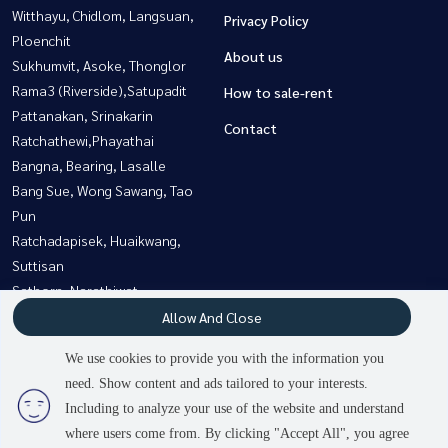
Witthayu, Chidlom, Langsuan,
Privacy Policy
Ploenchit
About us
Sukhumvit, Asoke, Thonglor
Rama3 (Riverside),Satupadit
How to sale-rent
Pattanakan, Srinakarin
Contact
Ratchathewi,Phayathai
Bangna, Bearing, Lasalle
Bang Sue, Wong Sawang, Tao
Pun
Ratchadapisek, Huaikwang,
Suttisan
Sathorn, Narathiwat
Siam Paragon
Allow And Close
,Chulalongkorn,Samyan
We use cookies to provide you with the information you
need. Show content and ads tailored to your interests.
Including to analyze your use of the website and understand
Power by
Livinginsider.com
where users come from. By clicking "Accept All", you agree
My property