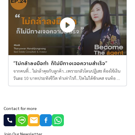
Estate Agent
“ไม่กล้าลงมือทำ ก็ไม่มีทางเจอความสำเร็จ”
จากคนที่... ไม่กล้าคุยกับลูกค้า...เพราะกลัวโดนปฏิเสธ ต้องใช้เงิน
วันละ 10 บาทประทังชีวิต ทำเท่าไรก็...ปิดไม่ได้ซักเคส จนท้อ ขอ
ลองอีกซักตั้ง... คิดใหม่ ทำใหม่ จนประสบความสำเร็จ วันนี้เราจะ
พาไปคุยกับ คุณมุก ธัญวัลย์ มานะกิจรุ่งเรือง นายหน้าที่เริ่มจาก
การ ขายฝาก จนมาเป็นนายหน้าอสังหาฯมืออาชีพในวันนี้
Contact for more
Join Our Newsletter