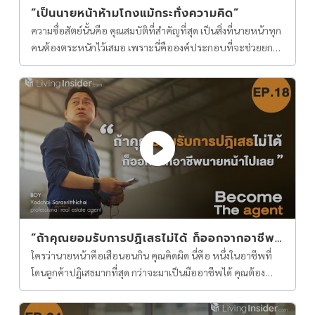
“เป็นนายหน้าห้ามโกงแม้กระทั่งความคิด”
ความซื่อสัตย์นั้นคือ คุณสมบัติที่สำคัญที่สุด เป็นสิ่งที่นายหน้าทุก
คนต้องตระหนักไว้เสมอ เพราะนี่คือองค์ประกอบที่จะช่วยยก
ระดับการทำงานของคุณให้ก้าวไปสู่ความสำเร็จได้ Become The
Agent Ep.17 จะพาไปคุยกับ คุณเบนซ์ เฉกชนก ช่วยนวล ผู้
บริหาร บริษัท บ้านสบายเรียลเอสเตท จำกัด
“ถ้าคุณยอมรับการปฏิเสธไม่ได้ ก็ออกจากอาชีพน
ายหน้าไปเลย”
ใครว่านายหน้าคือเสือนอนกิน คุณคิดผิด นี่คือ หนึ่งในอาชีพที่
โดนลูกค้าปฏิเสธมากที่สุด กว่าจะมาเป็นมืออาชีพได้ คุณต้อง
ยอมรับการปฏิเสธให้เป็น Become The Agent Ep.17 จะพาไป
คุยกับ คุณบอย ยอดชาย สราญฤทธิชัย Professional Real